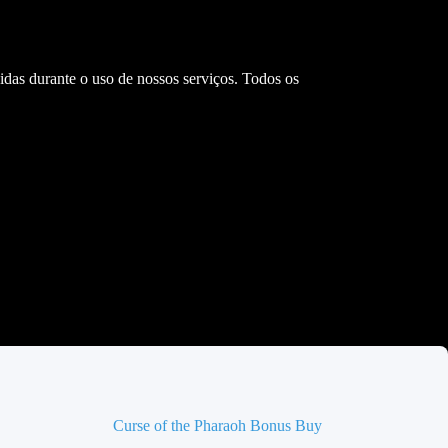
idas durante o uso de nossos serviços. Todos os
Curse of the Pharaoh Bonus Buy