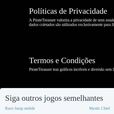
Políticas de Privacidade
A PirateTreasure valoriza a privacidade de seus usuá
dados coletados são utilizados exclusivamente para f
Termos e Condições
PirateTreasure traz gráficos incríveis e diversão sem
Siga outros jogos semelhantes
Rave Jump mobile
Mystic Chief