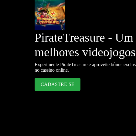
PirateTreasure - Um
melhores videojogos
Experimente PirateTreasure e aproveite bônus exclusi
no cassino online.
CADASTRE-SE