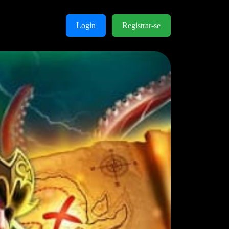
Login
Registrar-se