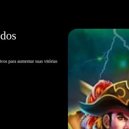
 dos
vos para aumentar suas vitórias