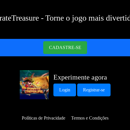
rateTreasure - Torne o jogo mais diverti
CADASTRE-SE
Experimente agora
Login
Registrar-se
Políticas de Privacidade
Termos e Condições