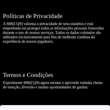
Políticas de Privacidade
A 888(CQ9) valoriza a privacidade de seus usuários e está
empenhada em proteger todas as informações pessoais fornecidas
durante o uso de nossos serviços. Todos os dados coletados são
utilizados exclusivamente para fins de melhoria contínua da
experiência de nossos jogadores.
Termos e Condições
Experimente 888(CQ9) agora mesmo e aproveite rodadas cheias
de emoção, diversão e muitas oportunidades de ganhar.