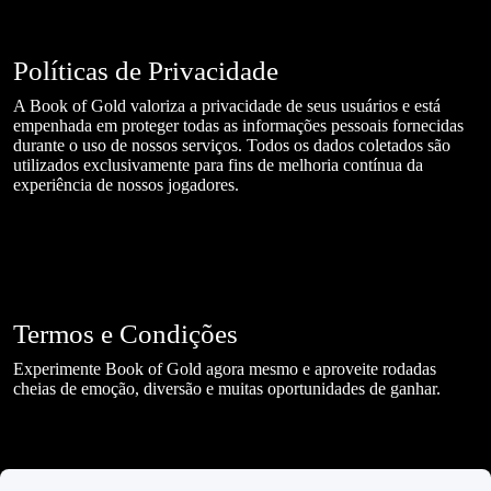
Políticas de Privacidade
A Book of Gold valoriza a privacidade de seus usuários e está
empenhada em proteger todas as informações pessoais fornecidas
durante o uso de nossos serviços. Todos os dados coletados são
utilizados exclusivamente para fins de melhoria contínua da
experiência de nossos jogadores.
Termos e Condições
Experimente Book of Gold agora mesmo e aproveite rodadas
cheias de emoção, diversão e muitas oportunidades de ganhar.