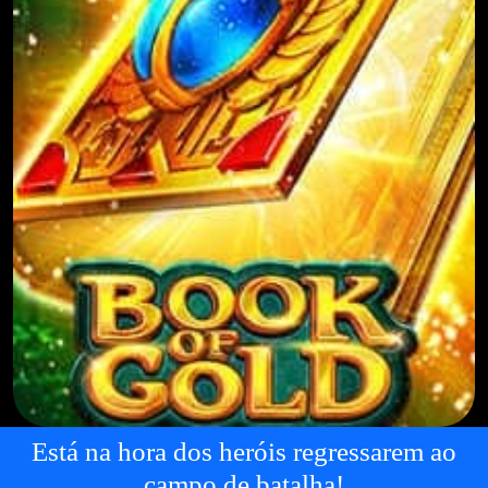
Está na hora dos heróis regressarem ao
campo de batalha!