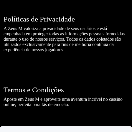
Políticas de Privacidade
A Zeus M valoriza a privacidade de seus usuários e está
empenhada em proteger todas as informações pessoais fornecidas
durante o uso de nossos serviços. Todos os dados coletados são
utilizados exclusivamente para fins de melhoria contínua da
experiência de nossos jogadores.
Termos e Condições
Aposte em Zeus M e aproveite uma aventura incrível no cassino
online, perfeita para fãs de emoção.