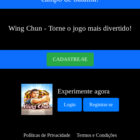
Wing Chun - Torne o jogo mais divertido!
CADASTRE-SE
Experimente agora
Login
Registrar-se
Políticas de Privacidade
Termos e Condições