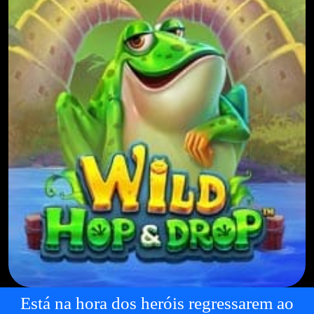
Está na hora dos heróis regressarem ao