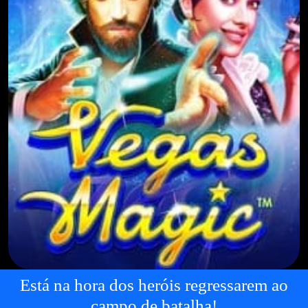
Está na hora dos heróis regressarem ao
campo de batalha!