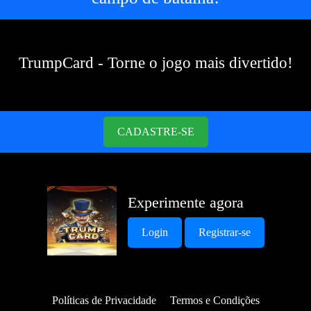
TrumpCard - Torne o jogo mais divertido!
CADASTRE-SE
Experimente agora
Login
Registrar-se
Políticas de Privacidade
Termos e Condições