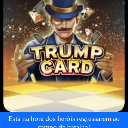
Está na hora dos heróis regressarem ao
campo de batalha!