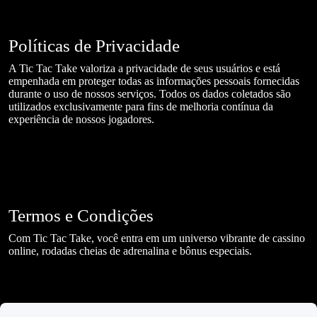
Políticas de Privacidade
A Tic Tac Take valoriza a privacidade de seus usuários e está
empenhada em proteger todas as informações pessoais fornecidas
durante o uso de nossos serviços. Todos os dados coletados são
utilizados exclusivamente para fins de melhoria contínua da
experiência de nossos jogadores.
Termos e Condições
Com Tic Tac Take, você entra em um universo vibrante de cassino
online, rodadas cheias de adrenalina e bônus especiais.