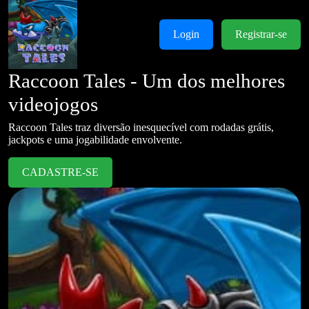
Login
Registrar-se
Raccoon Tales - Um dos melhores
videojogos
Raccoon Tales traz diversão inesquecível com rodadas grátis,
jackpots e uma jogabilidade envolvente.
CADASTRE-SE