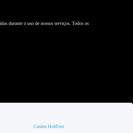
idas durante o uso de nossos serviços. Todos os
Casino Hold'em