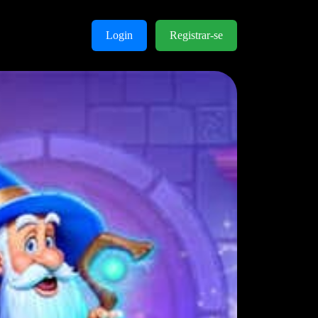
Login
Registrar-se