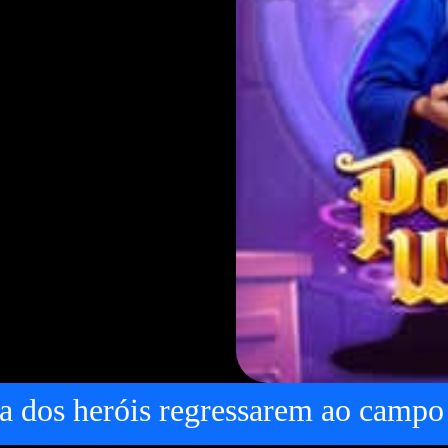
a dos heróis regressarem ao campo