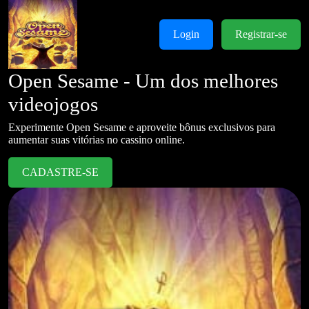
Login
Registrar-se
Open Sesame - Um dos melhores
videojogos
Experimente Open Sesame e aproveite bônus exclusivos para
aumentar suas vitórias no cassino online.
CADASTRE-SE