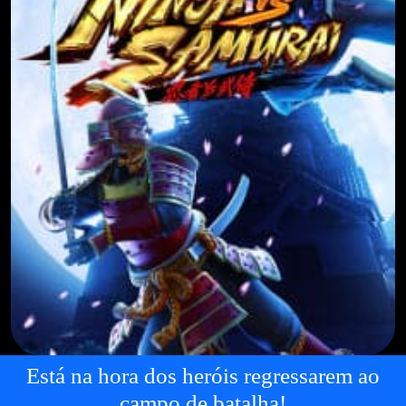
Está na hora dos heróis regressarem ao
campo de batalha!