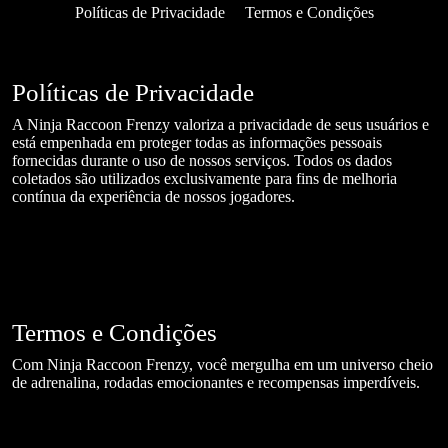
Políticas de Privacidade
Termos e Condições
Políticas de Privacidade
A Ninja Raccoon Frenzy valoriza a privacidade de seus usuários e
está empenhada em proteger todas as informações pessoais
fornecidas durante o uso de nossos serviços. Todos os dados
coletados são utilizados exclusivamente para fins de melhoria
contínua da experiência de nossos jogadores.
Termos e Condições
Com Ninja Raccoon Frenzy, você mergulha em um universo cheio
de adrenalina, rodadas emocionantes e recompensas imperdíveis.