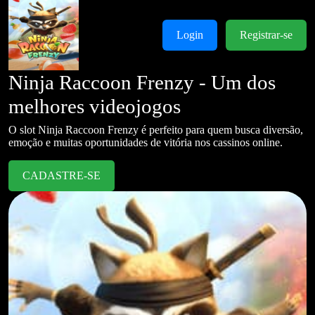
Login
Registrar-se
Ninja Raccoon Frenzy - Um dos
melhores videojogos
O slot Ninja Raccoon Frenzy é perfeito para quem busca diversão,
emoção e muitas oportunidades de vitória nos cassinos online.
CADASTRE-SE