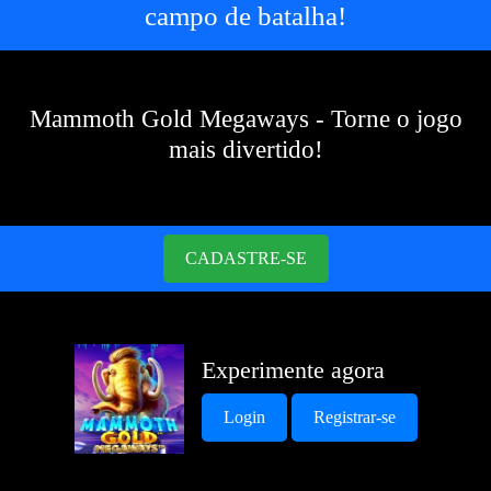
campo de batalha!
Mammoth Gold Megaways - Torne o jogo
mais divertido!
CADASTRE-SE
Experimente agora
Login
Registrar-se