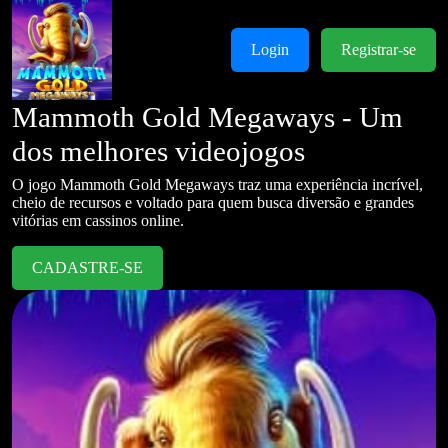
Login
Registrar-se
Mammoth Gold Megaways - Um
dos melhores videojogos
O jogo Mammoth Gold Megaways traz uma experiência incrível,
cheio de recursos e voltado para quem busca diversão e grandes
vitórias em cassinos online.
CADASTRE-SE