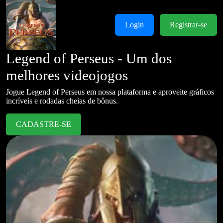
Login
Registrar-se
Legend of Perseus - Um dos
melhores videojogos
Jogue Legend of Perseus em nossa plataforma e aproveite gráficos
incríveis e rodadas cheias de bônus.
CADASTRE-SE