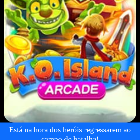
Está na hora dos heróis regressarem ao
campo de batalha!