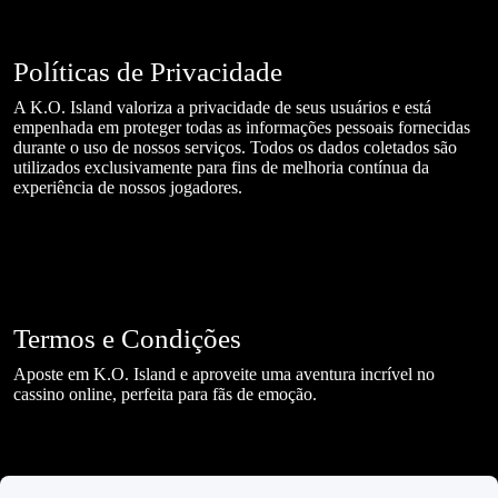
Políticas de Privacidade
A K.O. Island valoriza a privacidade de seus usuários e está
empenhada em proteger todas as informações pessoais fornecidas
durante o uso de nossos serviços. Todos os dados coletados são
utilizados exclusivamente para fins de melhoria contínua da
experiência de nossos jogadores.
Termos e Condições
Aposte em K.O. Island e aproveite uma aventura incrível no
cassino online, perfeita para fãs de emoção.