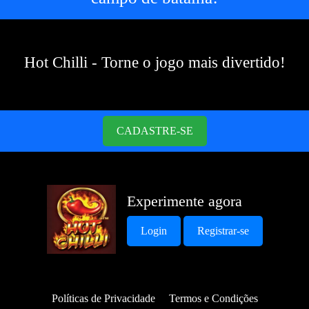
Hot Chilli - Torne o jogo mais divertido!
CADASTRE-SE
Experimente agora
Login
Registrar-se
Políticas de Privacidade
Termos e Condições