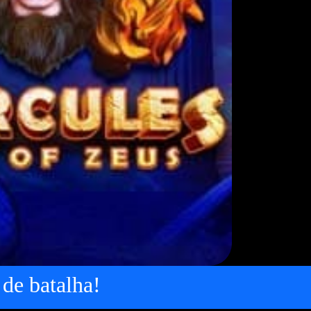
 de batalha!