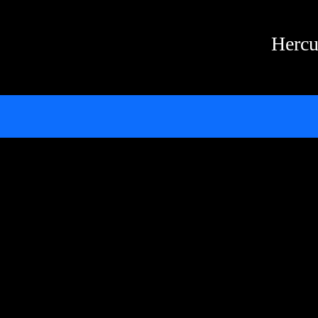
Hercu