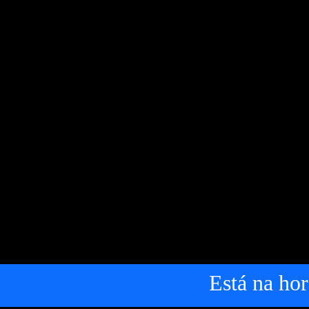
Está na hor