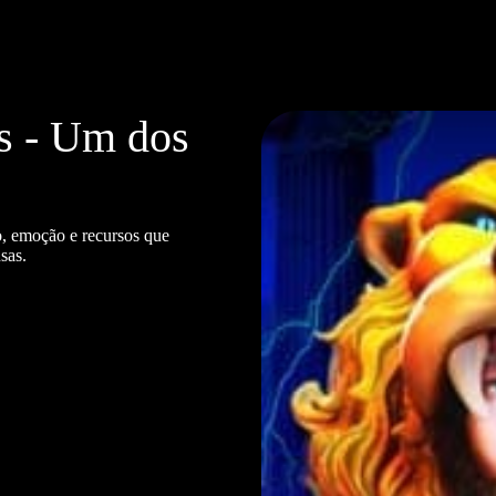
s - Um dos
o, emoção e recursos que
sas.