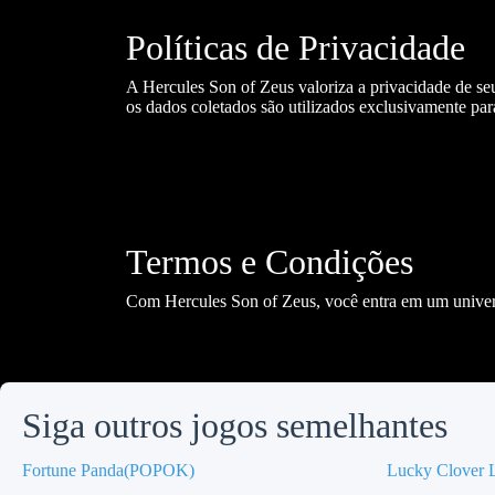
Políticas de Privacidade
A Hercules Son of Zeus valoriza a privacidade de se
os dados coletados são utilizados exclusivamente par
Termos e Condições
Com Hercules Son of Zeus, você entra em um universo
Siga outros jogos semelhantes
Fortune Panda(POPOK)
Lucky Clover 