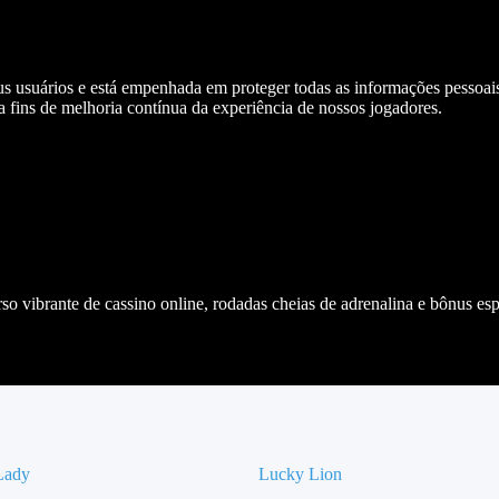
us usuários e está empenhada em proteger todas as informações pessoais
a fins de melhoria contínua da experiência de nossos jogadores.
 vibrante de cassino online, rodadas cheias de adrenalina e bônus esp
Lady
Lucky Lion