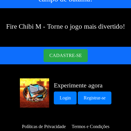
Fire Chibi M - Torne o jogo mais divertido!
CADASTRE-SE
Experimente agora
Login
Registrar-se
Políticas de Privacidade
Termos e Condições