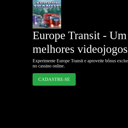
Europe Transit - Um
melhores videojogos
Experimente Europe Transit e aproveite bônus exclus
no cassino online.
CADASTRE-SE