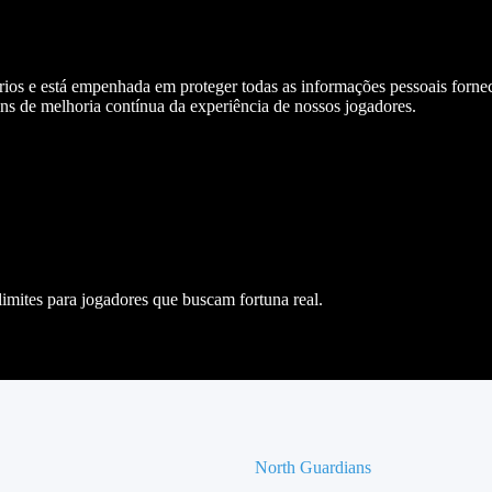
rios e está empenhada em proteger todas as informações pessoais forne
ins de melhoria contínua da experiência de nossos jogadores.
 limites para jogadores que buscam fortuna real.
North Guardians