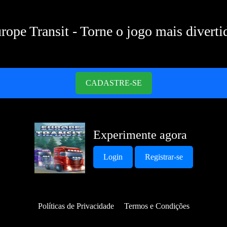
rope Transit - Torne o jogo mais diverti
CADASTRE-SE
Experimente agora
Login
Registrar-se
Políticas de Privacidade
Termos e Condições