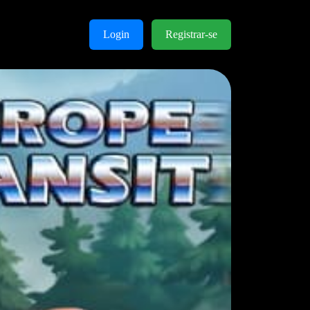
Login
Registrar-se