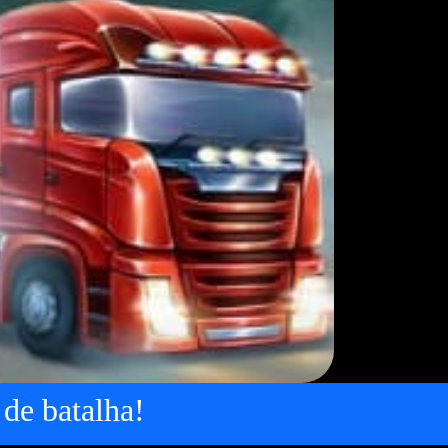
 de batalha!