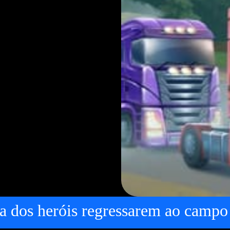
a dos heróis regressarem ao campo