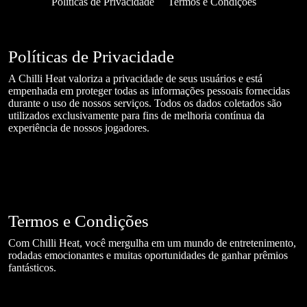
Políticas de Privacidade
Termos e Condições
Políticas de Privacidade
A Chilli Heat valoriza a privacidade de seus usuários e está
empenhada em proteger todas as informações pessoais fornecidas
durante o uso de nossos serviços. Todos os dados coletados são
utilizados exclusivamente para fins de melhoria contínua da
experiência de nossos jogadores.
Termos e Condições
Com Chilli Heat, você mergulha em um mundo de entretenimento,
rodadas emocionantes e muitas oportunidades de ganhar prêmios
fantásticos.