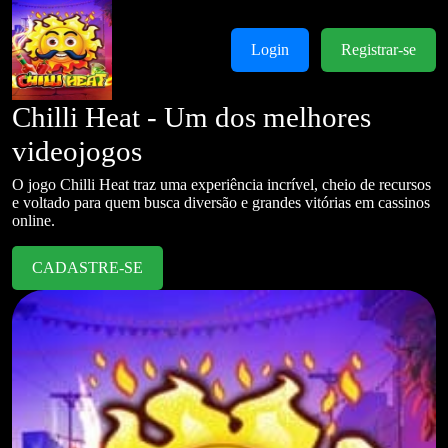
Login
Registrar-se
Chilli Heat - Um dos melhores
videojogos
O jogo Chilli Heat traz uma experiência incrível, cheio de recursos
e voltado para quem busca diversão e grandes vitórias em cassinos
online.
CADASTRE-SE