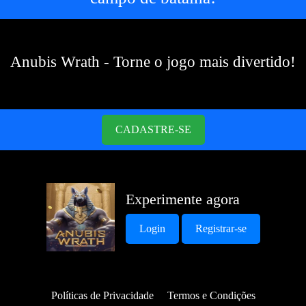
Anubis Wrath - Torne o jogo mais divertido!
CADASTRE-SE
Experimente agora
Login
Registrar-se
Políticas de Privacidade
Termos e Condições