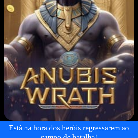
Está na hora dos heróis regressarem ao
campo de batalha!